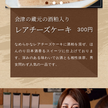
アフォガード
会津の蔵元の酒粕入り
会津の蔵元の酒粕入り
650円
レアチーズケーキ
シフォンケーキ
300円
300円
ショコラ味のにごり酒をバニラアイスの上にか
けて食べる、大人のアフォガードです。ショコ
なめらかなレアチーズケーキに酒粕を混ぜ、ほ
ふんわり軽い食感のシフォンケーキには酒粕を
ラにごり酒ならではの甘くてほろ苦く、濃厚な
んのり日本酒香るスイーツに仕上げておりま
配合。さらに一緒に添えるホイップクリームに
味わいがクリーミーなバニラとよく合います。
す。深みのある味わいでお酒とも相性抜群。男
も酒粕を入れ、より相性を高めております。
女問わず人気の一品です。