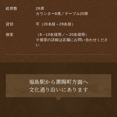
総席数
28席
カウンター8席／テーブル20席
貸切
可（20名様～28名様）
個室
（8～10名様用／～20名様用）
※個室の詳細は店舗にお問い合わせくださ
い
福島駅から置賜町方面へ
文化通り沿いにあります