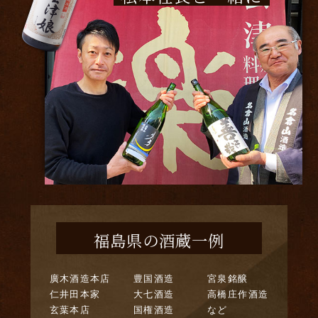
福島県の酒蔵一例
廣木酒造本店
豊国酒造
宮泉銘醸
仁井田本家
大七酒造
高橋庄作酒造
玄葉本店
国権酒造
など